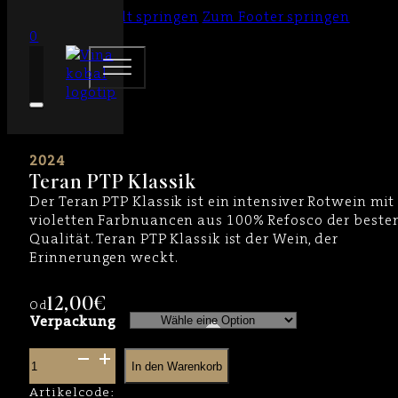
Zum Hauptinhalt springen
Zum Footer springen
0
2024
Teran PTP Klassik
Der Teran PTP Klassik ist ein intensiver Rotwein mit
violetten Farbnuancen aus 100% Refosco der beste
Qualität. Teran PTP Klassik ist der Wein, der
Erinnerungen weckt.
12,00
€
Od
Verpackung
Teran
In den Warenkorb
PTP
Artikelcode:
Klassik