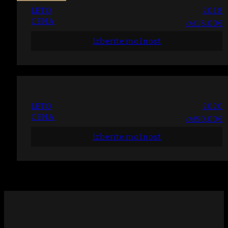
LETO
2018
CENA
18,00
€
Od
Izberite možnost
LETO
2020
CENA
50,00
€
Od
Izberite možnost