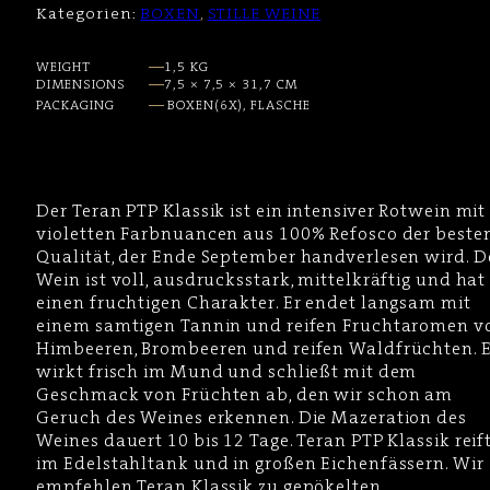
Kategorien:
BOXEN
,
STILLE WEINE
Menge
WEIGHT
1,5 KG
DIMENSIONS
7,5 × 7,5 × 31,7 CM
PACKAGING
BOXEN(6X), FLASCHE
Der Teran PTP Klassik ist ein intensiver Rotwein mit
violetten Farbnuancen aus 100% Refosco der beste
Qualität, der Ende September handverlesen wird. D
Wein ist voll, ausdrucksstark, mittelkräftig und hat
einen fruchtigen Charakter. Er endet langsam mit
einem samtigen Tannin und reifen Fruchtaromen v
Himbeeren, Brombeeren und reifen Waldfrüchten. E
wirkt frisch im Mund und schließt mit dem
Geschmack von Früchten ab, den wir schon am
Geruch des Weines erkennen. Die Mazeration des
Weines dauert 10 bis 12 Tage. Teran PTP Klassik reif
im Edelstahltank und in großen Eichenfässern. Wir
empfehlen Teran Klassik zu gepökelten