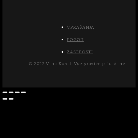
VPRAŠANJA
POGOJI
ZASEBOSTI
© 2022 Vina Kobal. Vse pravice pridržane.