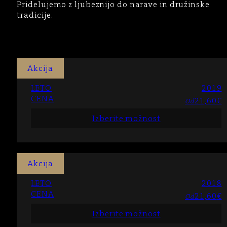
Pridelujemo z ljubeznijo do narave in družinske
tradicije.
Akcija
LETO
2019
CENA
21,60
€
Od
Izberite možnost
Akcija
LETO
2018
CENA
21,60
€
Od
Izberite možnost