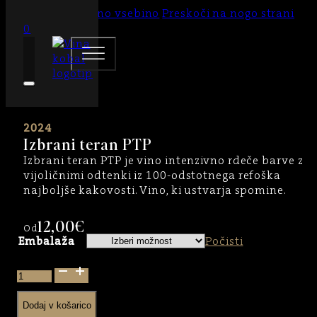
Preskoči na glavno vsebino
Preskoči na nogo strani
0
2024
Izbrani teran PTP
Izbrani teran PTP je vino intenzivno rdeče barve z
vijoličnimi odtenki iz 100-odstotnega refoška
najboljše kakovosti. Vino, ki ustvarja spomine.
12,00
€
Od
Embalaža
Počisti
Izbrani
teran
PTP
Dodaj v košarico
količina