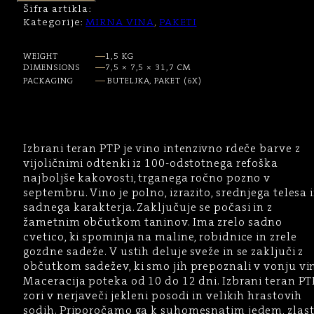
Šifra artikla:
Kategorije:
MIRNA VINA
,
PAKETI
WEIGHT
1,5 KG
DIMENSIONS
7,5 × 7,5 × 31,7 CM
PACKAGING
BUTELJKA, PAKET (6X)
Izbrani teran PTP je vino intenzivno rdeče barve z
vijoličnimi odtenki iz 100-odstotnega refoška
najboljše kakovosti, trganega ročno pozno v
septembru. Vino je polno, izrazito, srednjega telesa 
sadnega karakterja. Zaključuje se počasi in z
žametnim občutkom taninov. Ima zrelo sadno
cvetico, ki spominja na maline, robidnice in zrele
gozdne sadeže. V ustih deluje sveže in se zaključi z
občutkom sadežev, ki smo jih prepoznali v vonju vi
Maceracija poteka od 10 do 12 dni. Izbrani teran PT
zori v nerjaveči jekleni posodi in velikih hrastovih
sodih. Priporočamo ga k suhomesnatim jedem, zlast