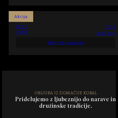
Akcija
LETO
2018
CENA
21,60
€
Od
Izberite možnost
OBLJUBA IZ DOMAČIJE KOBAL
Pridelujemo z ljubeznijo do narave in
družinske tradicije.