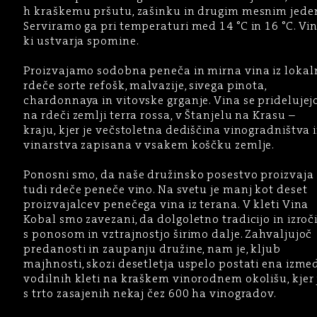
h kraškemu pršutu, zašinku in drugim mesnim jede
Serviramo ga pri temperaturi med 14 °C in 16 °C. Vin
ki ustvarja spomine.
Proizvajamo sodobna peneča in mirna vina iz lokal
rdeče sorte refošk, malvazije, sivega pinota,
chardonnaya in vitovske grganje. Vina se pridelujej
na rdeči zemlji terra rossa, v Štanjelu na Krasu –
kraju, kjer je večstoletna dediščina vinogradništva 
vinarstva zapisana v vsakem koščku zemlje.
Ponosni smo, da naše družinsko posestvo proizvaja
tudi rdeče peneče vino. Na svetu je manj kot deset
proizvajalcev penečega vina iz terana. V kleti Vina
Kobal smo zavezani, da dolgoletno tradicijo in izroč
s ponosom in vztrajnostjo širimo dalje. Zahvaljujoč
predanosti in zaupanju družine, nam je, kljub
majhnosti, skozi desetletja uspelo postati ena izme
vodilnih kleti na kraškem vinorodnem okolišu, kjer 
s trto zasajenih nekaj čez 600 ha vinogradov.