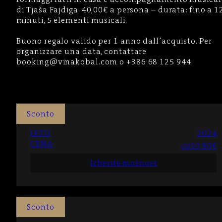
di Tjaša Fajdiga. 40,00€ a persona – durata: fino a 1
minuti, 5 elementi musicali.
Buono regalo valido per 1 anno dall’acquisto. Per
organizzare una data, contattare
booking@vinakobal.com o +386 68 125 944.
Sconto
LETO
2024
CENA
10,80
€
Od
Izberite možnost
Sconto