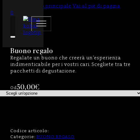
Vai al contenuto principale
Vai al piè di pagina
0
2020
Buono regalo
Regalate un buono che creerà un’esperienza
indimenticabile per i vostri cari. Scegliete tra tre
pacchetti di degustazione.
50,00
€
Od
Codice articolo:
Categorie:
BUONO REGALO