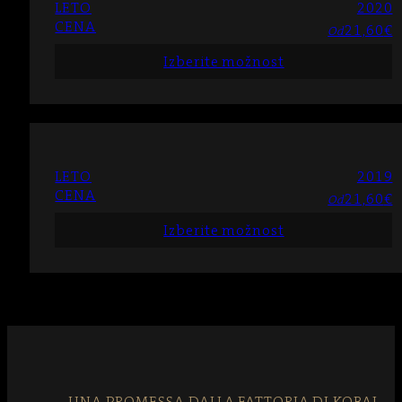
LETO
2020
CENA
21,60
€
Od
Izberite možnost
LETO
2019
CENA
21,60
€
Od
Izberite možnost
UNA PROMESSA DALLA FATTORIA DI KOBAL